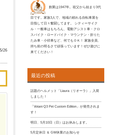
創業は1947年。祖父から始まり3代
目です。家族3人で、地域の頼れる自転車屋を
目指して日々奮闘してます。 シティーサイク
ル・一般車はもちろん、電動アシスト車・クロ
スバイク・ロードバイク・マウンテン・折りた
たみ車・小径車など、何でもＯＫ！ 家族全員、
持ち前の明るさで頑張っています！ぜひ遊びに
5/26
来てください！
最近の投稿
話題のヘルメット「Liaura（リオーラ）」入荷
しました！
「Votani Q3 Pet Custom Edition」が発売されま
す！
明日、5月10日（日）はお休みします。
5月定休日 ＆ GW休業のお知らせ