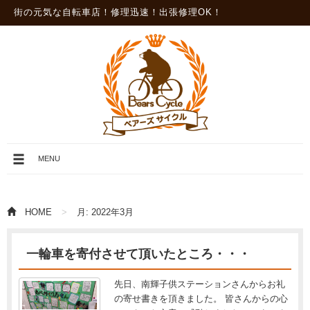
街の元気な自転車店！修理迅速！出張修理OK！
メ
MENU
ニ
ュ
ー
を
HOME
月:
2022年3月
開
閉
一輪車を寄付させて頂いたところ・・・
先日、南輝子供ステーションさんからお礼
の寄せ書きを頂きました。 皆さんからの心