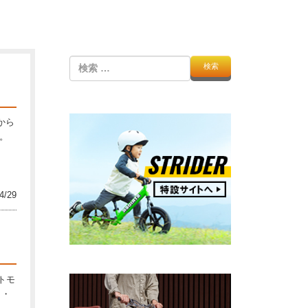
検
索
から
。
4/29
トモ
 ・