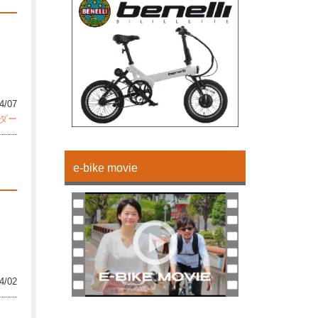
4/07
ダー
e-bike movie
4/02