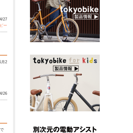
4/27
ビー
5月2
4/26
クで