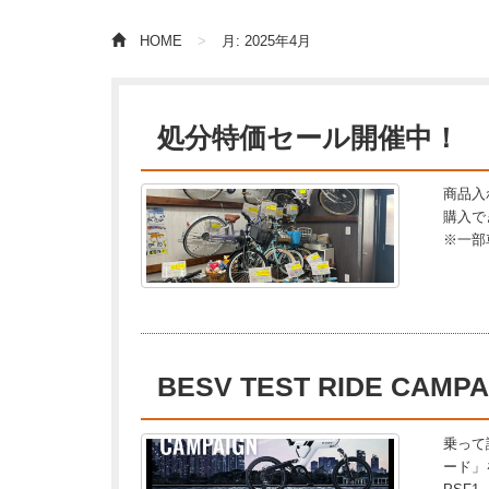
HOME
月:
2025年4月
処分特価セール開催中！
商品入
購入で
※一部
BESV TEST RIDE CA
乗って
ード」