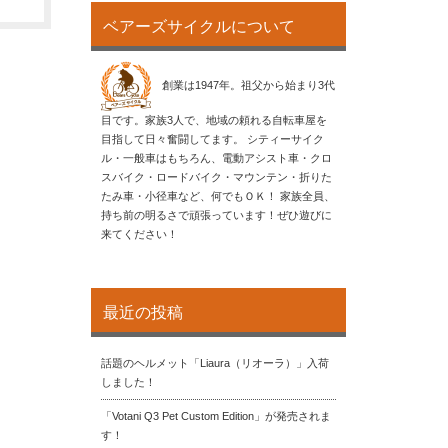
ベアーズサイクルについて
創業は1947年。祖父から始まり3代
目です。家族3人で、地域の頼れる自転車屋を
目指して日々奮闘してます。 シティーサイク
ル・一般車はもちろん、電動アシスト車・クロ
スバイク・ロードバイク・マウンテン・折りた
たみ車・小径車など、何でもＯＫ！ 家族全員、
持ち前の明るさで頑張っています！ぜひ遊びに
来てください！
最近の投稿
話題のヘルメット「Liaura（リオーラ）」入荷
しました！
「Votani Q3 Pet Custom Edition」が発売されま
す！