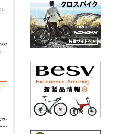
・
セッ
9/23
ビー
。
2/27