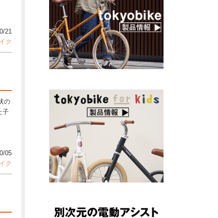
0/21
イク
状の
した子
0/05
イク