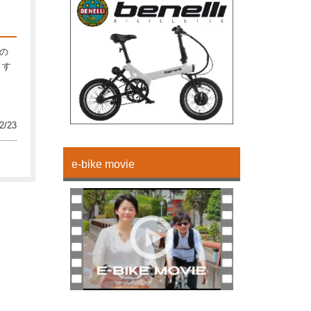
の
ます
2/23
e-bike movie