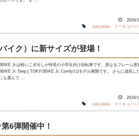
のセージです。 オ …
2024/1
tokyobike
トーキョーバ
ョーバイク）に新サイズが登場！
YOBIKE Jr.は軽いこぎ出しが特長の小学生向け自転車です。異なるフレーム形
OBIKE Jr. StepとTOKYOBIKE Jr. Comfyの2モデル展開です。 さらに成長
にも選んで …
2024/1
tokyobike
トーキョーバ
ン第6弾開催中！