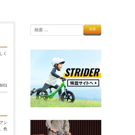
検
索
しく
8/01
ニアシ
チ、色