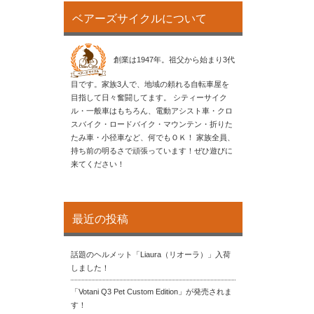
ベアーズサイクルについて
創業は1947年。祖父から始まり3代
目です。家族3人で、地域の頼れる自転車屋を
目指して日々奮闘してます。 シティーサイク
ル・一般車はもちろん、電動アシスト車・クロ
スバイク・ロードバイク・マウンテン・折りた
たみ車・小径車など、何でもＯＫ！ 家族全員、
持ち前の明るさで頑張っています！ぜひ遊びに
来てください！
最近の投稿
話題のヘルメット「Liaura（リオーラ）」入荷
しました！
「Votani Q3 Pet Custom Edition」が発売されま
す！