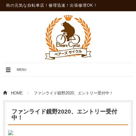
街の元気な自転車店！修理迅速！出張修理OK！
メ
MENU
ニ
ュ
ー
を
HOME
ファンライド鏡野2020、エントリー受付中！
開
閉
ファンライド鏡野2020、エントリー受付
中！