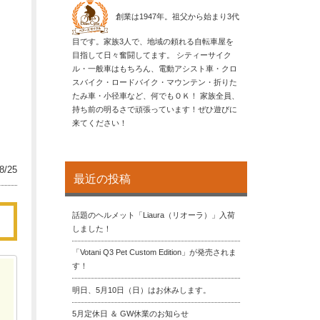
創業は1947年。祖父から始まり3代
目です。家族3人で、地域の頼れる自転車屋を
目指して日々奮闘してます。 シティーサイク
ル・一般車はもちろん、電動アシスト車・クロ
スバイク・ロードバイク・マウンテン・折りた
たみ車・小径車など、何でもＯＫ！ 家族全員、
持ち前の明るさで頑張っています！ぜひ遊びに
来てください！
8/25
最近の投稿
話題のヘルメット「Liaura（リオーラ）」入荷
しました！
「Votani Q3 Pet Custom Edition」が発売されま
す！
明日、5月10日（日）はお休みします。
5月定休日 ＆ GW休業のお知らせ