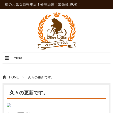
街の元気な自転車店！修理迅速！出張修理OK！
メ
MENU
ニ
ュ
ー
を
HOME
久々の更新です。
開
閉
久々の更新です。