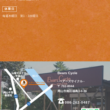
休業日
毎週木曜日、第1・3水曜日
Bears Cycle
- ベアーズサイクル -
〒 702-8044
岡山市南区福島3-6-36
086-262-0487