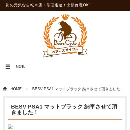
街の元気な自転車店！修理迅速！出張修理OK！
メ
MENU
ニ
ュ
ー
を
HOME
BESV PSA1 マットブラック 納車させて頂きました！
開
閉
BESV PSA1 マットブラック 納車させて頂
きました！