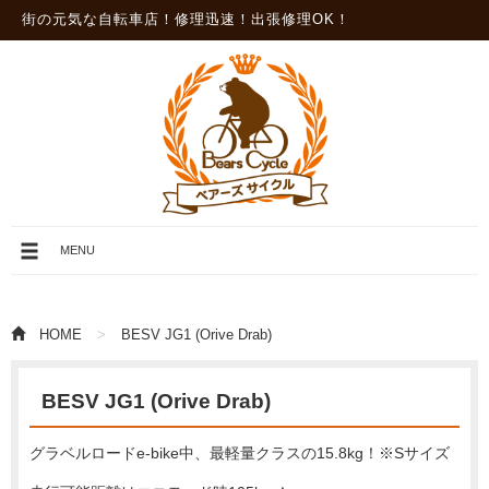
街の元気な自転車店！修理迅速！出張修理OK！
メ
MENU
ニ
ュ
ー
を
HOME
BESV JG1 (Orive Drab)
開
閉
BESV JG1 (Orive Drab)
グラベルロードe-bike中、最軽量クラスの15.8kg！※Sサイズ