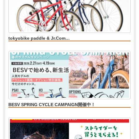
tokyobike paddle & Jr.Com…
BESV SPRING CYCLE CAMPAIGN開催中！