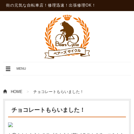
街の元気な自転車店！修理迅速！出張修理OK！
メ
MENU
ニ
ュ
ー
を
HOME
チョコレートもらいました！
開
閉
チョコレートもらいました！