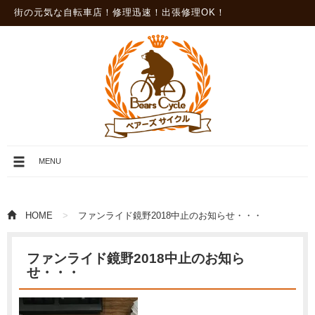
街の元気な自転車店！修理迅速！出張修理OK！
メ
MENU
ニ
ュ
ー
を
HOME
ファンライド鏡野2018中止のお知らせ・・・
開
閉
ファンライド鏡野2018中止のお知ら
せ・・・