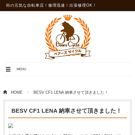
街の元気な自転車店！修理迅速！出張修理OK！
メ
MENU
ニ
ュ
ー
を
HOME
BESV CF1 LENA 納車させて頂きました！
開
閉
BESV CF1 LENA 納車させて頂きました！