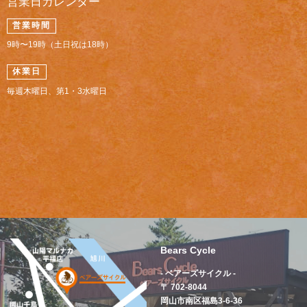
営業日カレンダー
営業時間
9時〜19時（土日祝は18時）
休業日
毎週木曜日、第1・3水曜日
Bears Cycle
- ベアーズサイクル -
〒 702-8044
岡山市南区福島3-6-36