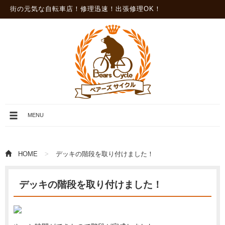
街の元気な自転車店！修理迅速！出張修理OK！
メ
MENU
ニ
ュ
ー
を
HOME
デッキの階段を取り付けました！
開
閉
デッキの階段を取り付けました！