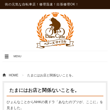
街の元気な自転車店！修理迅速！出張修理OK！
メ
MENU
ニ
ュ
ー
を
HOME
たまにはお店と関係ないことを。
開
閉
たまにはお店と関係ないことを。
ひょんなことからNHKの夜ドラ「あなたのブツが、ここに」を
見ました。