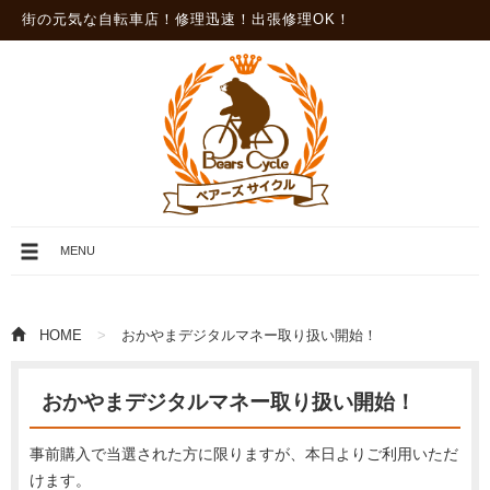
街の元気な自転車店！修理迅速！出張修理OK！
メ
MENU
ニ
ュ
ー
を
HOME
おかやまデジタルマネー取り扱い開始！
開
閉
おかやまデジタルマネー取り扱い開始！
事前購入で当選された方に限りますが、本日よりご利用いただ
けます。