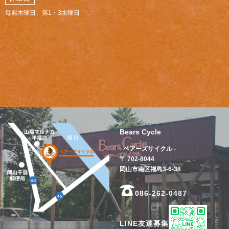
毎週木曜日、第1・3水曜日
Bears Cycle
- ベアーズサイクル -
〒 702-8044
岡山市南区福島3-6-36
086-262-0487
LINE友達募集