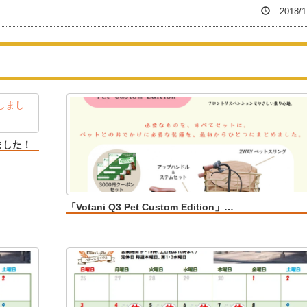
2018/1
ました！
「Votani Q3 Pet Custom Edition」…