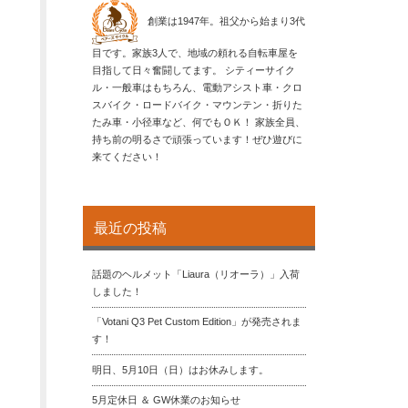
創業は1947年。祖父から始まり3代
目です。家族3人で、地域の頼れる自転車屋を
目指して日々奮闘してます。 シティーサイク
ル・一般車はもちろん、電動アシスト車・クロ
スバイク・ロードバイク・マウンテン・折りた
たみ車・小径車など、何でもＯＫ！ 家族全員、
持ち前の明るさで頑張っています！ぜひ遊びに
来てください！
最近の投稿
話題のヘルメット「Liaura（リオーラ）」入荷
しました！
「Votani Q3 Pet Custom Edition」が発売されま
す！
明日、5月10日（日）はお休みします。
5月定休日 ＆ GW休業のお知らせ