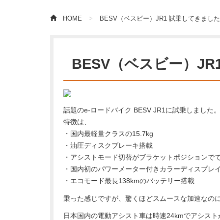
HOME
BESV（ベスビー）JR1 試乗してきまし
BESV（ベスビー）J
話題のe-ロードバイク BESV JR1に試乗しました
特徴は、
・国内最軽量クラスの15.7kg
・油圧ディスクブレーキ搭載
・アシストモード切替がブラケットポジションで
・国内初のパワーメーター付きカラーディスプレ
・エコモード最長138kmのバッテリー搭載
乗った感じですが、驚くほどスムースな加速なの
日本国内の電動アシスト車は時速24kmでアシス