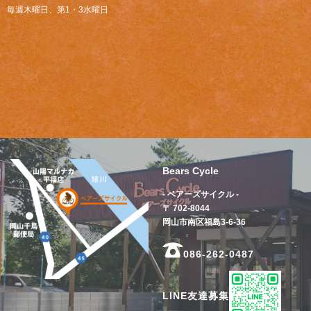
毎週木曜日、第1・3水曜日
Bears Cycle
- ベアーズサイクル -
〒 702-8044
岡山市南区福島3-6-36
086-262-0487
LINE友達募集