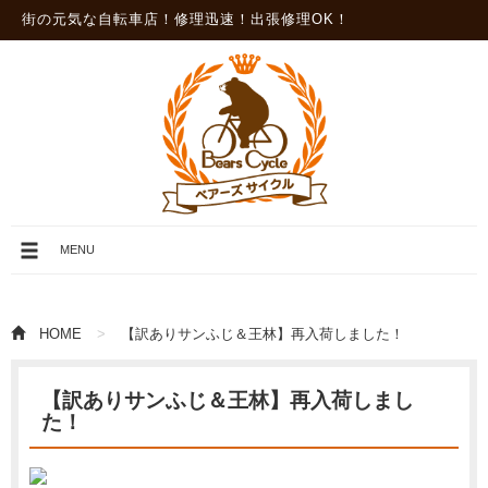
街の元気な自転車店！修理迅速！出張修理OK！
メ
MENU
ニ
ュ
ー
を
HOME
【訳ありサンふじ＆王林】再入荷しました！
開
閉
【訳ありサンふじ＆王林】再入荷しまし
た！