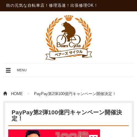
街の元気な自転車店！修理迅速！出張修理OK！
メ
MENU
ニ
ュ
ー
を
HOME
PayPay第2弾100億円キャンペーン開催決定！
開
閉
PayPay第2弾100億円キャンペーン開催決
定！