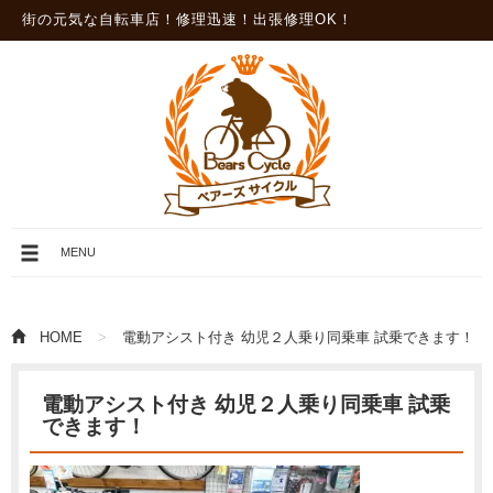
街の元気な自転車店！修理迅速！出張修理OK！
メ
MENU
ニ
ュ
ー
を
HOME
電動アシスト付き 幼児２人乗り同乗車 試乗できます！
開
閉
電動アシスト付き 幼児２人乗り同乗車 試乗
できます！