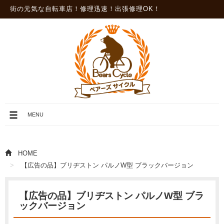
街の元気な自転車店！修理迅速！出張修理OK！
メ
MENU
ニ
ュ
ー
を
HOME
開
【広告の品】ブリヂストン パルノW型 ブラックバージョン
閉
【広告の品】ブリヂストン パルノW型 ブラ
ックバージョン