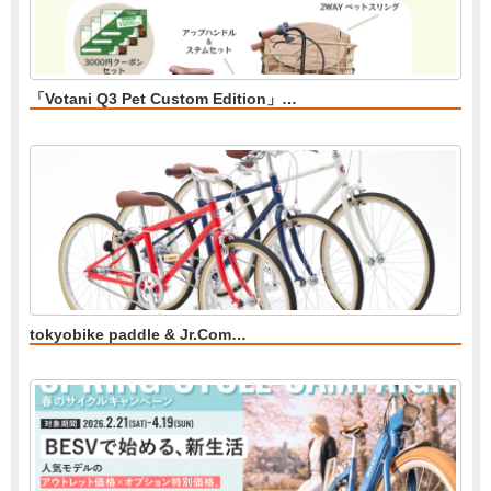
「Votani Q3 Pet Custom Edition」…
tokyobike paddle & Jr.Com…