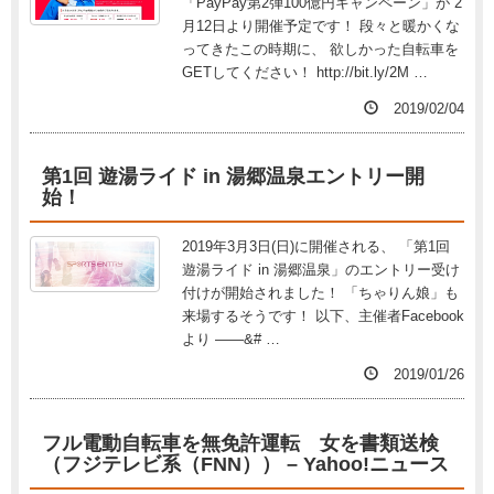
「PayPay第2弾100億円キャンペーン」が 2
月12日より開催予定です！ 段々と暖かくな
ってきたこの時期に、 欲しかった自転車を
GETしてください！ http://bit.ly/2M …
2019/02/04
第1回 遊湯ライド in 湯郷温泉エントリー開
始！
2019年3月3日(日)に開催される、 「第1回
遊湯ライド in 湯郷温泉」のエントリー受け
付けが開始されました！ 「ちゃりん娘」も
来場するそうです！ 以下、主催者Facebook
より ——&# …
2019/01/26
フル電動自転車を無免許運転 女を書類送検
（フジテレビ系（FNN）） – Yahoo!ニュース