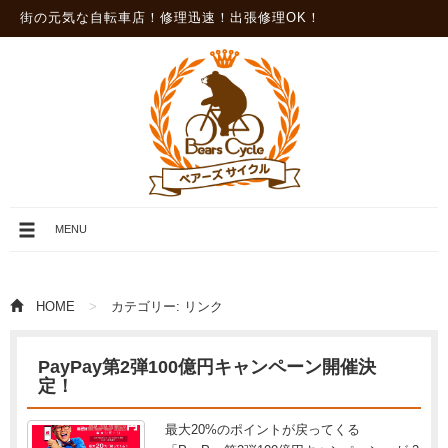
街の元気な自転車店！修理迅速！出張修理OK！
メ
MENU
ニ
ュ
ー
を
HOME
カテゴリー:
リンク
開
閉
PayPay第2弾100億円キャンペーン開催決
定！
最大20%のポイントが戻ってくる